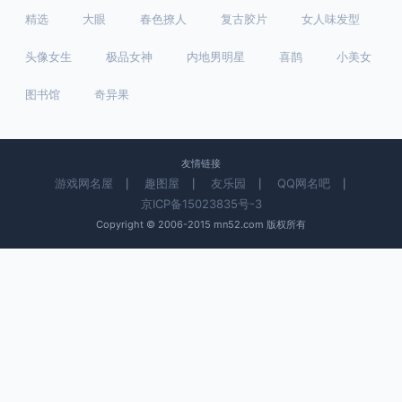
精选
大眼
春色撩人
复古胶片
女人味发型
头像女生
极品女神
内地男明星
喜鹊
小美女
图书馆
奇异果
友情链接
游戏网名屋
趣图屋
友乐园
QQ网名吧
|
|
|
|
京ICP备15023835号-3
Copyright © 2006-2015 mn52.com 版权所有