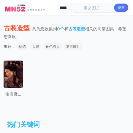
搜索
古装造型
共为您收集到
0个
和
古装造型
相关的高清图集，希望
您喜欢。
推荐：
精选
大眼
春色撩人
复古胶片
柳岩微博晒出其出演电影《奇门遁甲》古装造型
热门关键词