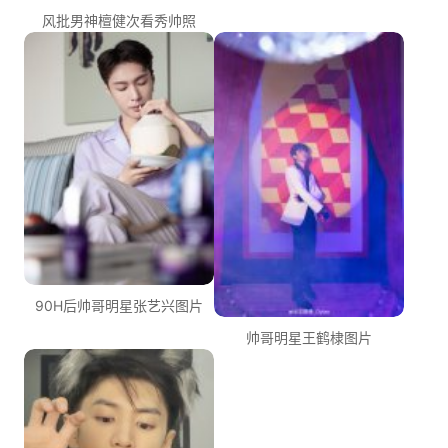
风批男神檀健次看秀帅照
90H后帅哥明星张艺兴图片
帅哥明星王鹤棣图片