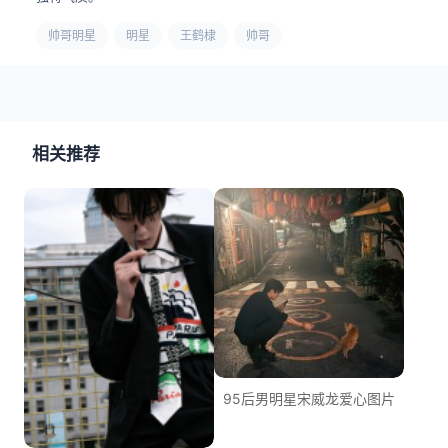
帅哥明星
明星
王鹤棣
帅哥
相关推荐
95后男明星宋威龙爱心图片