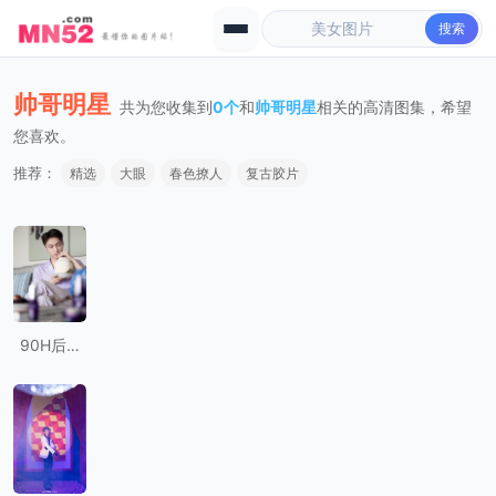
搜索
帅哥明星
共为您收集到
0个
和
帅哥明星
相关的高清图集，希望
您喜欢。
推荐：
精选
大眼
春色撩人
复古胶片
90H后帅哥明星张艺兴图片