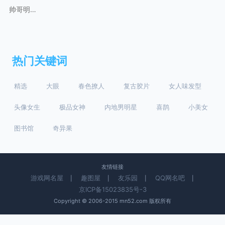
帅哥明星王鹤棣图片
热门关键词
精选
大眼
春色撩人
复古胶片
女人味发型
头像女生
极品女神
内地男明星
喜鹊
小美女
图书馆
奇异果
友情链接
游戏网名屋
趣图屋
友乐园
QQ网名吧
|
|
|
|
京ICP备15023835号-3
Copyright © 2006-2015 mn52.com 版权所有