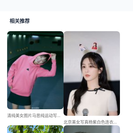
相关推荐
清纯美女图片马思纯运动写真图片
北京美女写真杨紫白色连衣裙图片