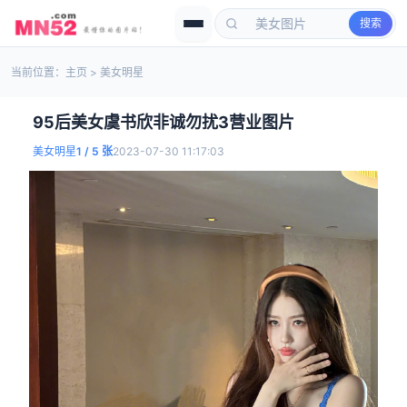
搜索
当前位置：
主页
>
美女明星
95后美女虞书欣非诚勿扰3营业图片
美女明星
1
/ 5 张
2023-07-30 11:17:03