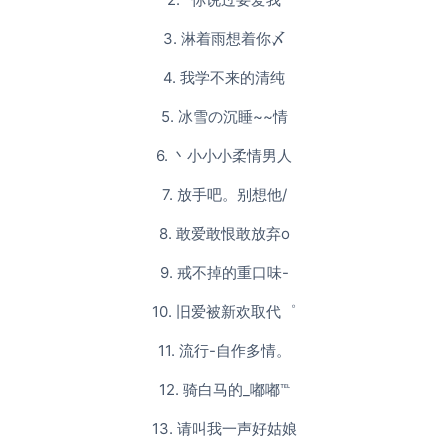
3. 淋着雨想着你〆
4. 我学不来的清纯
5. 冰雪の沉睡~~情
6. 丶小小小柔情男人
7. 放手吧。别想他/
8. 敢爱敢恨敢放弃ο
9. 戒不掉的重口味-
10. 旧爱被新欢取代゜
11. 流行-自作多情。
12. 骑白马的_嘟嘟℡
13. 请叫我一声好姑娘