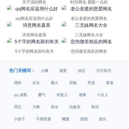
关于清的网名
时尚网名 要酷一点的
qq网名应该用什么好
老公老婆的恩爱网名
诗意网名森系
三兄妹网名大全
5个字的网名跟剑有关
悲伤微笑相反的网名
热门关键词：
火爆
被爱
淡定
无可取代
清闲
女生
最火
邪魅
死党
富翁
qq.成熟
霸气
有意义
清爽
小女人
浮沉
月舞
高冷
治愈系
歌词
小孩子
不期而遇
曦夏
陌陌
超长