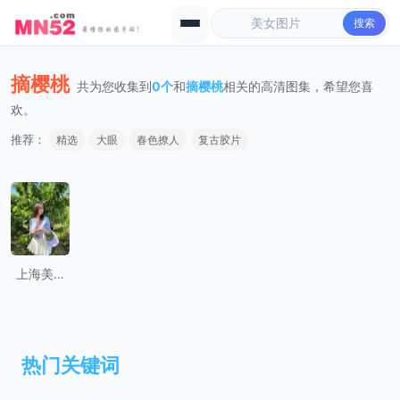
搜索
摘樱桃
共为您收集到
0个
和
摘樱桃
相关的高清图集，希望您喜
欢。
推荐：
精选
大眼
春色撩人
复古胶片
上海美女明星袁冰妍摘樱桃图片
热门关键词