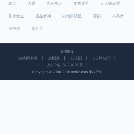
精选
大眼
春色撩人
复古胶片
女人味发型
头像女生
极品女神
内地男明星
喜鹊
小美女
图书馆
奇异果
友情链接
游戏网名屋
趣图屋
友乐园
QQ网名吧
|
|
|
|
京ICP备15023835号-3
Copyright © 2006-2015 mn52.com 版权所有