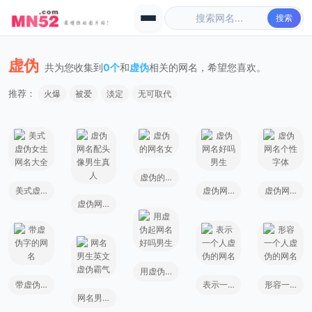
搜索
虚伪
共为您收集到
0个
和
虚伪
相关的网名，希望您喜欢。
推荐：
火爆
被爱
淡定
无可取代
虚伪的网名女
美式虚伪女生网名大全
虚伪网名好吗男生
虚伪网名个
虚伪网名配头像男生真人
用虚伪起网名好吗男生
带虚伪字的网名
表示一个人虚伪的网名
形容一个人
网名男生英文虚伪霸气