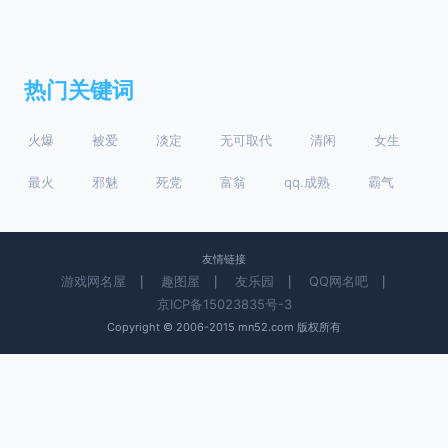
热门关键词
火爆
被爱
淡定
无可取代
清闲
女生
最火
邪魅
死党
富翁
qq.成熟
霸气
友情链接
游戏网名屋
趣图屋
友乐园
QQ网名吧
|
|
|
|
京ICP备15023835号-3
Copyright © 2006-2015 mn52.com 版权所有