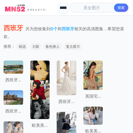
搜索
西班牙
共为您收集到
0个
和
西班牙
相关的高清图集，希望您喜
欢。
推荐：
精选
大眼
春色撩人
复古胶片
西班牙塔拉戈纳建筑风景图片
英国宅男女神Demi Ros
西班牙顶级婚纱品牌Rosa clara2016
西班牙塞维利亚建筑风景图片
欧美美女图片 西班牙名模Irene Garcia Noren慵懒撩人
欧美美女西班牙时尚博主em