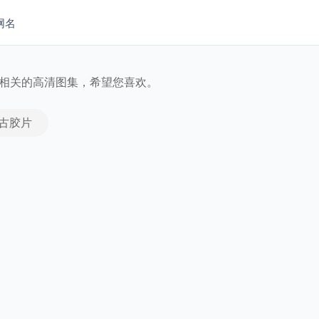
网名
相关的高清图集，希望您喜欢。
古胶片