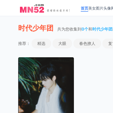
首页
美女
图片
头像
时代少年团
共为您收集到
0个
和
时代少年团
推荐：
精选
大眼
春色撩人
复