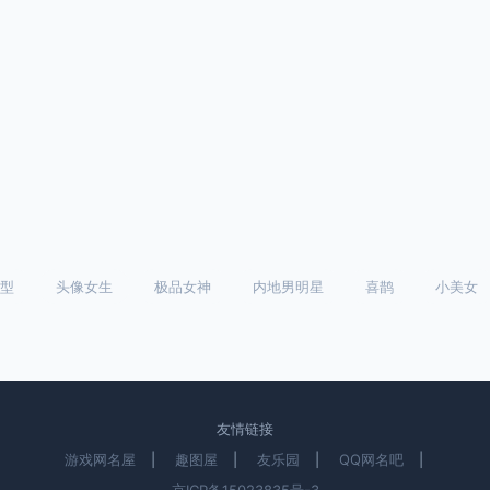
型
头像女生
极品女神
内地男明星
喜鹊
小美女
友情链接
游戏网名屋
|
趣图屋
|
友乐园
|
QQ网名吧
|