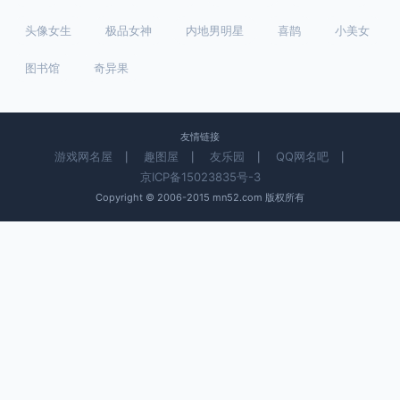
头像女生
极品女神
内地男明星
喜鹊
小美女
图书馆
奇异果
友情链接
游戏网名屋
趣图屋
友乐园
QQ网名吧
|
|
|
|
京ICP备15023835号-3
Copyright © 2006-2015 mn52.com 版权所有