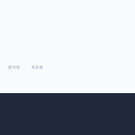
图书馆
奇异果