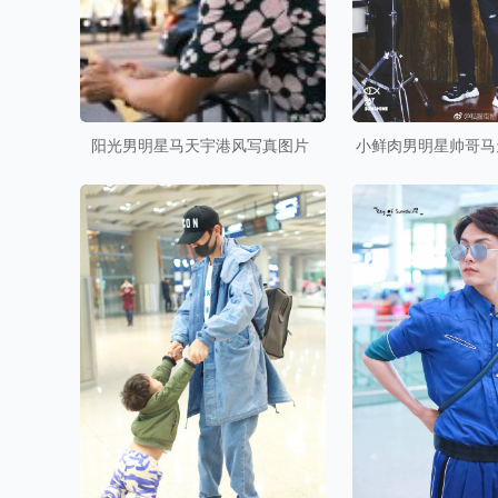
阳光男明星马天宇港风写真图片
小鲜肉男明星帅哥马