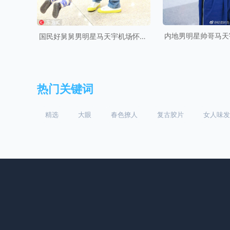
内地男明星帅哥马天
国民好舅舅男明星马天宇机场怀抱外甥女图片
热门关键词
精选
大眼
春色撩人
复古胶片
女人味发