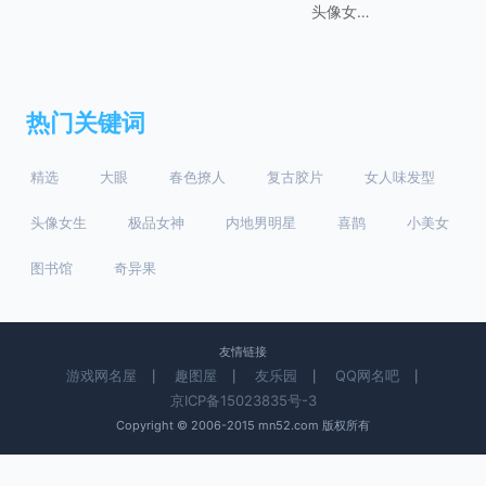
头像女生简单气质红色衣
热门关键词
精选
大眼
春色撩人
复古胶片
女人味发型
头像女生
极品女神
内地男明星
喜鹊
小美女
图书馆
奇异果
友情链接
游戏网名屋
趣图屋
友乐园
QQ网名吧
|
|
|
|
京ICP备15023835号-3
Copyright © 2006-2015 mn52.com 版权所有