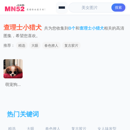
搜索
查理士小猎犬
共为您收集到
0个
和
查理士小猎犬
相关的高清
图集，希望您喜欢。
推荐：
精选
大眼
春色撩人
复古胶片
萌宠狗狗查理士小猎犬Nessa卖萌日常图片
热门关键词
精选
大眼
春色撩人
复古胶片
女人味发型