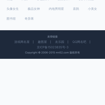
头像女生
极品女神
内地男明星
喜鹊
小美女
图书馆
奇异果
友情链接
游戏网名屋
趣图屋
友乐园
QQ网名吧
|
|
|
|
京ICP备15023835号-3
Copyright © 2006-2015 mn52.com 版权所有